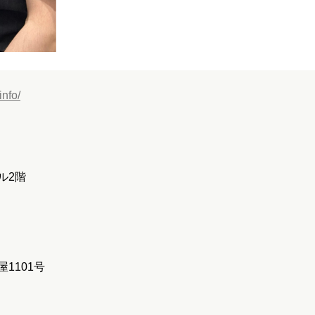
nfo/
ル2階
1101号