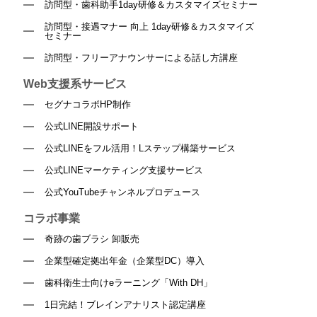
訪問型・歯科助手1day研修＆カスタマイズセミナー
訪問型・接遇マナー 向上 1day研修＆カスタマイズ
セミナー
訪問型・フリーアナウンサーによる話し方講座
Web支援系サービス
セグナコラボHP制作
公式LINE開設サポート
公式LINEをフル活用！Lステップ構築サービス
公式LINEマーケティング支援サービス
公式YouTubeチャンネルプロデュース
コラボ事業
奇跡の歯ブラシ 卸販売
企業型確定拠出年金（企業型DC）導入
歯科衛生士向けeラーニング「With DH」
1日完結！ブレインアナリスト認定講座